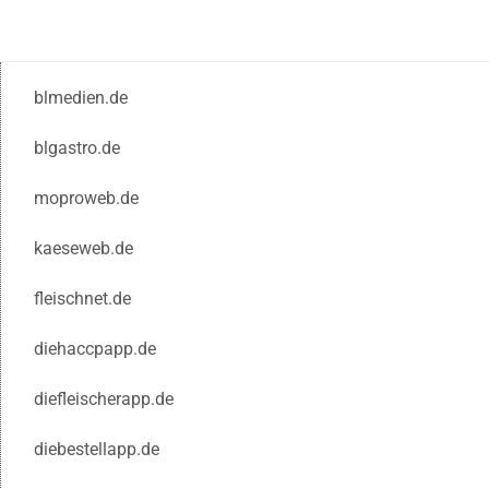
blmedien.de
blgastro.de
moproweb.de
kaeseweb.de
fleischnet.de
diehaccpapp.de
diefleischerapp.de
diebestellapp.de