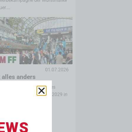
Werbekampagne der Wurstmarke
er....
01.07.2026
t alles anders
 im Frühsommer und neues
tmodell bei der interpack 2029 in
rf....
EWS