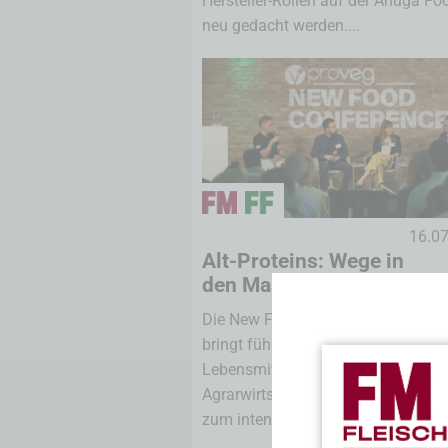
Hersteller-Rollen auf der Anuga F
neu gedacht werden....
16.0
Alt-Proteins: Wege in
den Massenmarkt
Die New Food Conference 2026 in B
bringt führende Köpfe aus
Lebensmittelindustrie, Handel,
Agrarwirtschaft, Investment und Pol
zum intensiven Gedankenaustausch