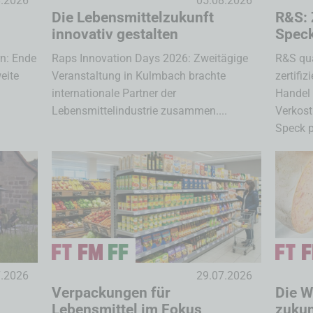
8.2026
05.08.2026
Die Lebensmittelzukunft
R&S: 
innovativ gestalten
Spec
rn: Ende
Raps Innovation Days 2026: Zweitägige
R&S qua
eite
Veranstaltung in Kulmbach brachte
zertifi
internationale Partner der
Handel 
Lebensmittelindustrie zusammen....
Verkos
Speck p
7.2026
29.07.2026
Verpackungen für
Die W
Lebensmittel im Fokus
zukun