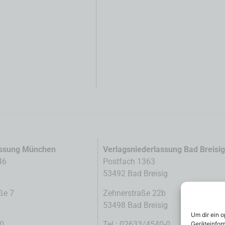
assung München
Verlagsniederlassung Bad Breisi
46
Postfach 1363
53492 Bad Breisig
ße 7
Zehnerstraße 22b
53498 Bad Breisig
Um dir ein 
-0
Tel.: 02633/4540-0
Geräteinfor