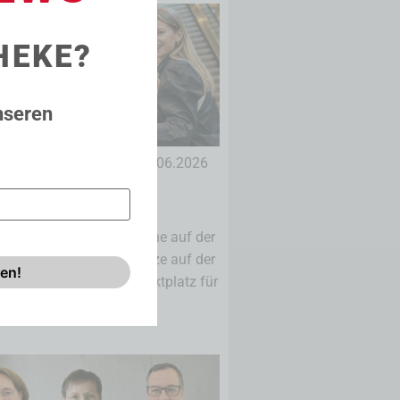
HEKE?
nseren
18.06.2026
ÜFFA vereint, was
ranche bewegt
se für die Fleischbranche auf der
de: letzte Aussteller-Plätze auf der
n Stuttgart, Metzger-Marktplatz für
....