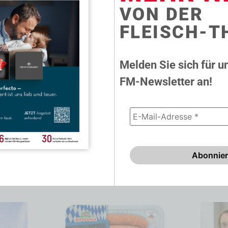
VON DER
FLEISCH-T
Melden Sie sich für u
FM-Newsletter an!
6.2026
23.06.2026
VDF lobt Alois Rainers
Die S
Fernost-Reise
die B
Japan- und Chinareise von Ernährungs-
Fachmes
 Eine
und Landwirtschaftminister Alois Rainer:
Zielgera
t
Fortschritte für den Export von deutschem
SÜFFA i
hr
Schweinefleisch....
Zukäufe