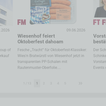
6.2026
09.06.2026
Wiesenhof feiert
Vorst
Oktoberfest dahoam
bestä
roup of
Fesche „Tracht“ für Oktoberfest-Klassiker:
Der Sc
erkauf
Wies'n Bratwürstl von Wiesenhof jetzt in
Schinke
transparenten PP-Schalen mit
Vorstan
Rautenmuster-Oberfolie....
Events 
1 / 13
1
2
3
4
5