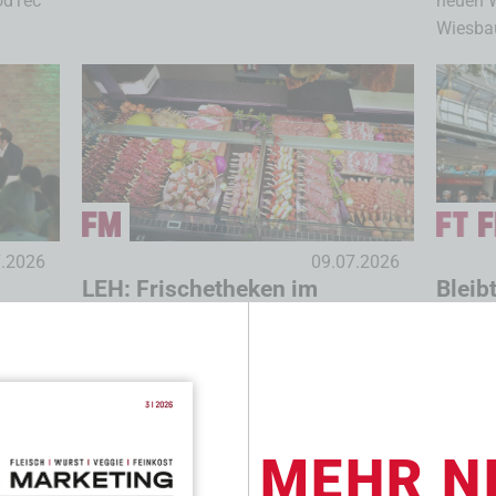
oodTec
neuen 
Wiesbau
7.2026
09.07.2026
LEH: Frischetheken im
Bleib
Wandel
Termin
erlin
Die YouGov-Studie „Frische im LEH – der
Laufzei
Thekenkompass“ untersuchte die Rolle der
Düsseldo
Frischetheke im Lebensmitteleinzelhandel
itik
– von Versorgung zu Inspiration....
MEHR N
...