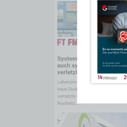
24.0
Systemrelevant, aber
auch systemisch
verletzlich
Lebensmittelindustrie unter Druck:
neue Studie der Funk Stiftung zeig
vernetzte Risiken und Wege zu me
Resilienz....