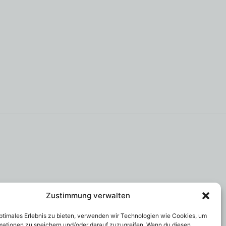
g
Zustimmung verwalten
optimales Erlebnis zu bieten, verwenden wir Technologien wie Cookies, um
mationen zu speichern und/oder darauf zuzugreifen. Wenn du diesen