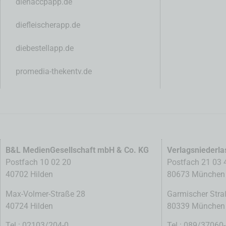
diehaccpapp.de
diefleischerapp.de
diebestellapp.de
promedia-thekentv.de
B&L MedienGesellschaft mbH & Co. KG
Verlagsniederl
Postfach 10 02 20
Postfach 21 03 
40702 Hilden
80673 München
Max-Volmer-Straße 28
Garmischer Stra
40724 Hilden
80339 München
Tel.: 02103/204-0
Tel.: 089/37060