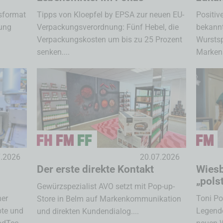
sformat
Tipps von Kloepfel by EPSA zur neuen EU-
Positiv
tung
Verpackungsverordnung: Fünf Hebel, die
bekannt
Verpackungskosten um bis zu 25 Prozent
Wurstspe
.
senken....
Markena
7.2026
20.07.2026
Der erste direkte Kontakt
Wiesb
„pols
Gewürzspezialist AVO setzt mit Pop-up-
ner
Toni Po
Store in Belm auf Markenkommunikation
te und
Legende
und direkten Kundendialog....