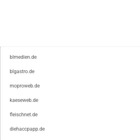
blmedien.de
blgastro.de
moproweb.de
kaeseweb.de
fleischnet.de
diehaccpapp.de