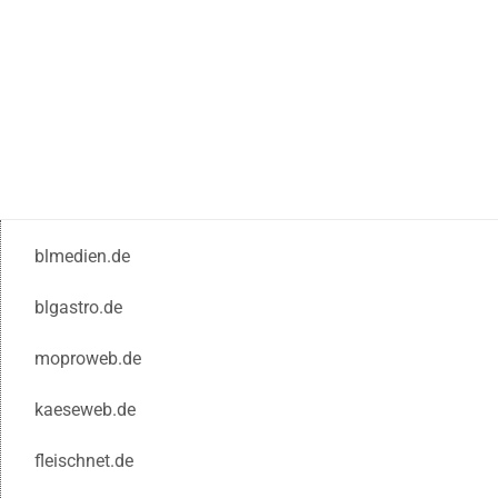
blmedien.de
blgastro.de
moproweb.de
kaeseweb.de
fleischnet.de