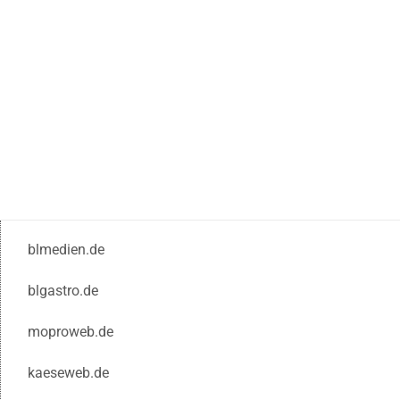
blmedien.de
blgastro.de
moproweb.de
kaeseweb.de