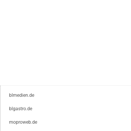
blmedien.de
blgastro.de
moproweb.de