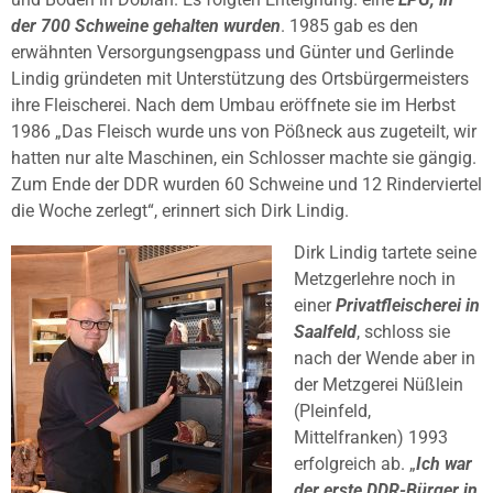
der 700 Schweine gehalten wurden
. 1985 gab es den
erwähnten Versorgungsengpass und Günter und Gerlinde
Lindig gründeten mit Unterstützung des Ortsbürgermeisters
ihre Fleischerei. Nach dem Umbau eröffnete sie im Herbst
1986 „Das Fleisch wurde uns von Pößneck aus zugeteilt, wir
hatten nur alte Maschinen, ein Schlosser machte sie gängig.
Zum Ende der DDR wurden 60 Schweine und 12 Rinderviertel
die Woche zerlegt“, erinnert sich Dirk Lindig.
Dirk Lindig tartete seine
Metzgerlehre noch in
einer
Privatfleischerei in
Saalfeld
, schloss sie
nach der Wende aber in
der Metzgerei Nüßlein
(Pleinfeld,
Mittelfranken) 1993
erfolgreich ab. „
Ich war
der erste DDR-Bürger in