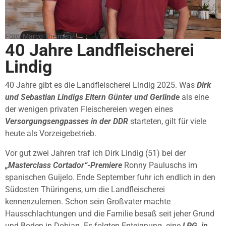
Foto: Marco Theimer
40 Jahre Landfleischerei
Lindig
40 Jahre gibt es die Landfleischerei Lindig 2025. Was
Dirk
und Sebastian Lindigs Eltern Günter und Gerlinde
als eine
der wenigen privaten Fleischereien wegen eines
Versorgungsengpasses in der DDR
starteten, gilt für viele
heute als Vorzeigebetrieb.
Vor gut zwei Jahren traf ich Dirk Lindig (51) bei der
„Masterclass Cortador“-Premiere
Ronny Pauluschs im
spanischen Guijelo. Ende September fuhr ich endlich in den
Südosten Thüringens, um die Landfleischerei
kennenzulernen. Schon sein Großvater machte
Hausschlachtungen und die Familie besaß seit jeher Grund
und Boden in Dobian. Es folgten Enteignung. eine
LPG, in