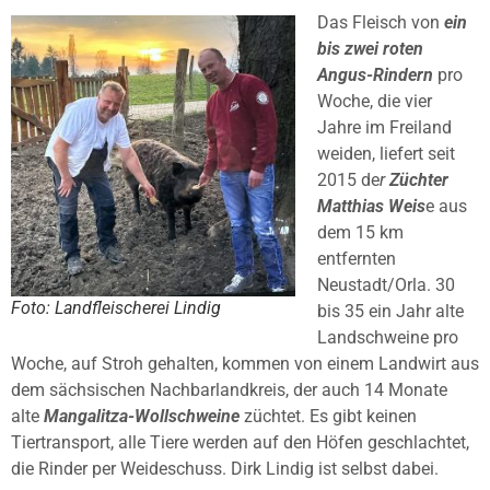
Das Fleisch von
ein
bis zwei roten
Angus-Rindern
pro
Woche, die vier
Jahre im Freiland
weiden, liefert seit
2015 de
r
Züchter
Matthias Weis
e aus
dem 15 km
entfernten
Neustadt/Orla. 30
Foto: Landfleischerei Lindig
bis 35 ein Jahr alte
Landschweine pro
Woche, auf Stroh gehalten, kommen von einem Landwirt aus
dem sächsischen Nachbarlandkreis, der auch 14 Monate
alte
Mangalitza-Wollschweine
züchtet. Es gibt keinen
Tiertransport, alle Tiere werden auf den Höfen geschlachtet,
die Rinder per Weideschuss. Dirk Lindig ist selbst dabei.