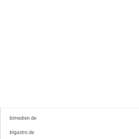
blmedien.de
blgastro.de