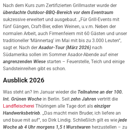
Nach dem Kurs zum Zertifizierten Grillmaster wurde der
überdachte Outdoor-BBQ-Bereich
vor dem Eventraum
sukzessive erweitert und ausgebaut. „Für Grill-Events mit
fünf Gängen, Craft-Bier, edlen Weinen, u.v.m. Neben der
normalen Arbeit, auch Firmenfeiern mit 60 Gästen und unser
traditioneller ‘Männertag’ im Mai mit bis zu 3.000 Leuten“,
sagt er. Nach der
Asador-Tour (März 2026)
nach
Südamerika sollen im Sommer Asador-Abende auf einer
angrenzenden Wiese
starten – Feuerstelle, Teich und einige
Sandsteinreihen gibt es schon.
Ausblick 2026
Was steht an? Im Januar wieder die
Teilnahme an der 100.
Int. Grünen Woche
in Berlin. Seit
zehn Jahren
vertritt die
Landfleischerei
Thüringen alle Tage dort als
einziger
Handwerksbetrieb
. „Das macht mein Bruder, ich liefere an
und baue mit auf“, so Dirk Lindig. Schließlich gilt es wie
jede
Woche ab 4 Uhr morgens 1,5 t Wurstwaren
herzustellen – zu