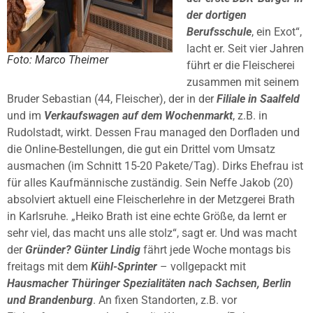
der dortigen
Berufsschule
, ein Exot“,
lacht er. Seit vier Jahren
Foto: Marco Theimer
führt er die Fleischerei
zusammen mit seinem
Bruder Sebastian (44, Fleischer), der in der
Filiale in Saalfeld
und im
Verkaufswagen auf dem Wochenmarkt
, z.B. in
Rudolstadt, wirkt. Dessen Frau managed den Dorfladen und
die Online-Bestellungen, die gut ein Drittel vom Umsatz
ausmachen (im Schnitt 15-20 Pakete/Tag). Dirks Ehefrau ist
für alles Kaufmännische zuständig. Sein Neffe Jakob (20)
absolviert aktuell eine Fleischerlehre in der Metzgerei Brath
in Karlsruhe. „Heiko Brath ist eine echte Größe, da lernt er
sehr viel, das macht uns alle stolz“, sagt er. Und was macht
der
Gründer? Günter Lindig
fährt jede Woche montags bis
freitags mit dem
Kühl-Sprinter
– vollgepackt mit
Hausmacher Thüringer Spezialitäten nach Sachsen, Berlin
und Brandenburg
. An fixen Standorten, z.B. vor