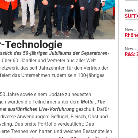
News
SÜFFA
News
Rhöne
r-Technologie
News
ässlich des 50-jährigen Jubiläums der Separatoren-
R&S: 
 über 60 Händler und Vertreter aus aller Welt.
etzwerk, das seit Jahrzehnten für den Vertrieb der
 feiert das Unternehmen zudem sein 100-jähriges
 50 Jahre sowie einem Update zu neuesten
gen wurden die Teilnehmer unter dem
Motto „The
iner
ausführlichen Live-Vorführung
geschult. Dafür
r diverse Anwendungen: Geflügel, Fleisch, Obst und
ing. Das breite Portfolio verdeutlicht: Das
zierte Trennen von harten und weichen Bestandteilen