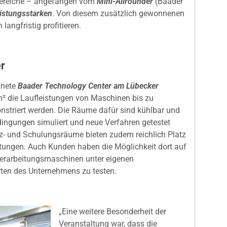
bereiche – angefangen vom
Mini-Allrounder
(Baader
eistungsstarken
. Von diesem zusätzlich gewonnenen
angfristig profitieren.
r
fnete
Baader Technology Center am Lübecker
m² die Laufleistungen von Maschinen bis zu
onstriert werden. Die Räume dafür sind kühlbar und
ingungen simuliert und neue Verfahren getestet
z- und Schulungsräume bieten zudem reichlich Platz
ltungen. Auch Kunden haben die Möglichkeit dort auf
erarbeitungsmaschinen unter eigenen
ten des Unternehmens zu testen.
„Eine weitere Besonderheit der
Veranstaltung war, dass die