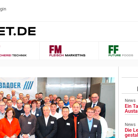
gin
News
Ein Ta
Austa
News
Die L
gesta