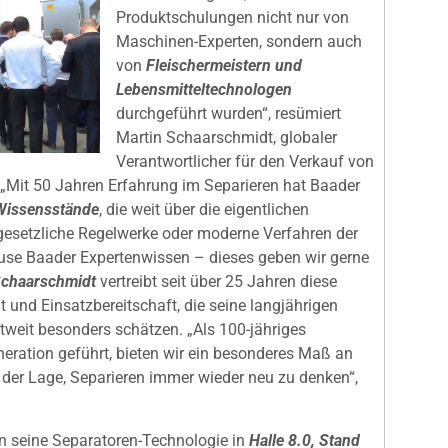
Produktschulungen nicht nur von
Maschinen-Experten, sondern auch
von
Fleischermeistern und
Lebensmitteltechnologen
durchgeführt wurden“, resümiert
Martin Schaarschmidt, globaler
Verantwortlicher für den Verkauf von
„Mit 50 Jahren Erfahrung im Separieren hat Baader
Wissensstände
, die weit über die eigentlichen
gesetzliche Regelwerke oder moderne Verfahren der
use Baader Expertenwissen – dieses geben wir gerne
Schaarschmidt
vertreibt seit über 25 Jahren diese
t und Einsatzbereitschaft, die seine langjährigen
tweit besonders schätzen. „Als 100-jähriges
neration geführt, bieten wir ein besonderes Maß an
n der Lage, Separieren immer wieder neu zu denken“,
n seine Separatoren-Technologie in
Halle 8.0, Stand