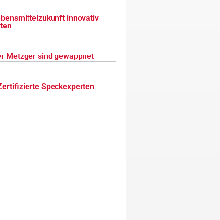
ebensmittelzukunft innovativ
lten
r Metzger sind gewappnet
Zertifizierte Speckexperten