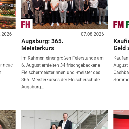
8.2026
07.08.2026
Augsburg: 365.
Kaufi
Meisterkurs
Geld 
Im Rahmen einer großen Feierstunde am
Kaufanr
r neue
6. August erhielten 34 frischgebackene
August 
n,
Fleischermeisterinnen und -meister des
Cashbac
365. Meisterkurses der Fleischerschule
Sortimen
Augsburg...