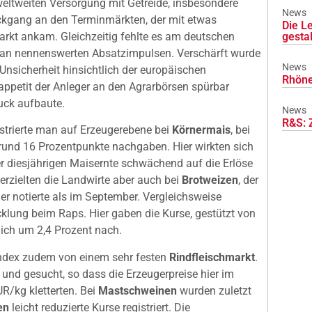
weltweiten Versorgung mit Getreide, insbesondere
News
ückgang an den Terminmärkten, der mit etwas
Die L
gesta
kt ankam. Gleichzeitig fehlte es am deutschen
 an nennenswerten Absatzimpulsen. Verschärft wurde
News
 Unsicherheit hinsichtlich der europäischen
Rhöne
appetit der Anleger an den Agrarbörsen spürbar
uck aufbaute.
News
R&S: 
istrierte man auf Erzeugerebene bei
Körnermais
, bei
und 16 Prozentpunkte nachgaben. Hier wirkten sich
er diesjährigen Maisernte schwächend auf die Erlöse
 erzielten die Landwirte aber auch bei
Brotweizen
, der
r notierte als im September. Vergleichsweise
cklung beim Raps. Hier gaben die Kurse, gestützt von
lich um 2,4 Prozent nach.
findex zudem von einem sehr festen
Rindfleischmarkt
.
und gesucht, so dass die Erzeugerpreise hier im
R/kg kletterten. Bei
Mastschweinen
wurden zuletzt
en
leicht reduzierte Kurse registriert. Die