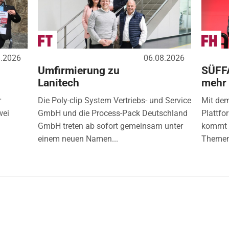
8.2026
06.08.2026
Umfirmierung zu
SÜFF
Lanitech
mehr
r
Die Poly-clip System Vertriebs- und Service
Mit de
wei
GmbH und die Process-Pack Deutschland
Plattfo
GmbH treten ab sofort gemeinsam unter
kommt d
einem neuen Namen...
Themen