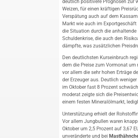
deutlich positivere Prognosen zur 
Weizen, für einen kräftigen Preisr
Verspätung auch auf dem Kassamar
Markt wie auch im Exportgeschäft
die Situation durch die anhaltende
Schuldenkrise, die auch den Risiko
dämpfte, was zusätzlichen Preisdr
Den deutlichsten Kurseinbruch reg
dem die Preise zum Vormonat um r
vor allem die sehr hohen Erträge d
der Erzeuger aus. Deutlich weniger
im Oktober fast 8 Prozent schwäche
moderat zeigte sich die Preisentwi
einem festen Mineralölmarkt, ledig
Unterstützung erhielt der Rohstof
Vor allem Jungbullen waren knapp 
Oktober um 2,5 Prozent auf 3,67 EU
unveränderte und bei
Masthähnch