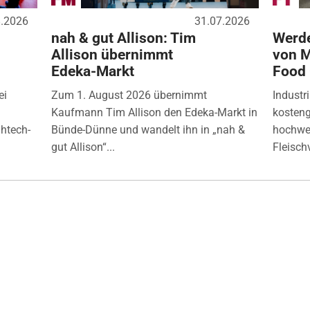
8.2026
31.07.2026
nah & gut Allison: Tim
Werde
Allison übernimmt
von M
Edeka-Markt
Food
ei
Zum 1. August 2026 übernimmt
Industr
Kaufmann Tim Allison den Edeka-Markt in
kosten
ghtech-
Bünde-Dünne und wandelt ihn in „nah &
hochwer
gut Allison“...
Fleisch