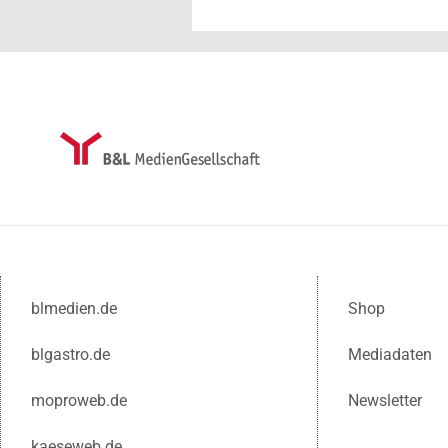
blmedien.de
Shop
blgastro.de
Mediadaten
moproweb.de
Newsletter
kaeseweb.de