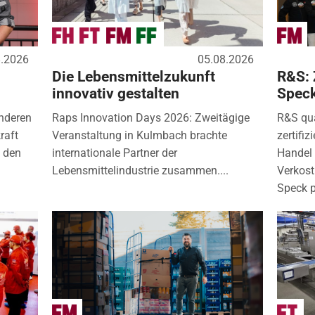
8.2026
05.08.2026
Die Lebensmittelzukunft
R&S: 
innovativ gestalten
Spec
nderen
Raps Innovation Days 2026: Zweitägige
R&S qua
raft
Veranstaltung in Kulmbach brachte
zertifi
) den
internationale Partner der
Handel 
Lebensmittelindustrie zusammen....
Verkos
Speck p