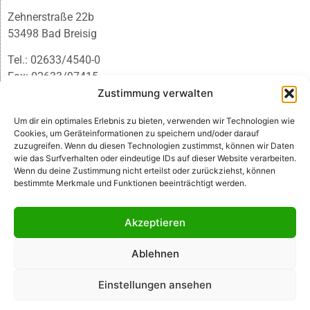
Zehnerstraße 22b
53498 Bad Breisig
Tel.: 02633/4540-0
Fax: 02633/97415
E-Mail:
infobb@blmedien.de
Zustimmung verwalten
Um dir ein optimales Erlebnis zu bieten, verwenden wir Technologien wie
Cookies, um Geräteinformationen zu speichern und/oder darauf
zuzugreifen. Wenn du diesen Technologien zustimmst, können wir Daten
wie das Surfverhalten oder eindeutige IDs auf dieser Website verarbeiten.
Wenn du deine Zustimmung nicht erteilst oder zurückziehst, können
bestimmte Merkmale und Funktionen beeinträchtigt werden.
Akzeptieren
Ablehnen
© B&L MedienGesellschaft mbH & Co. KG
Einstellungen ansehen
Made with ♥ by HLT GmbH & Co. KG