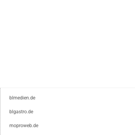
blmedien.de
blgastro.de
moproweb.de