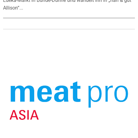
Edeka-Markt in Bünde-Dünne und wandelt ihn in „nah & gut
Allison“...