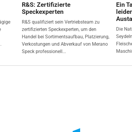
R&S: Zertifizierte
Ein Ta
Speckexperten
leide
Aust
ägige
R&S qualifiziert sein Vertriebsteam zu
Die Nat
e
zertifizierten Speckexperten, um den
Seydelm
Handel bei Sortimentsaufbau, Platzierung,
Fleisch
.
Verkostungen und Abverkauf von Merano
Maschin
Speck professionell...