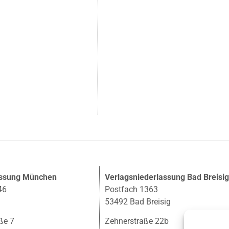
assung München
Verlagsniederlassung Bad Breisi
46
Postfach 1363
53492 Bad Breisig
ße 7
Zehnerstraße 22b