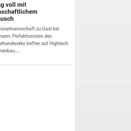
g voll mit
nschaftlichem
ausch
ionalmannschaft zu Gast bei
ann: Perfektionisten des
erhandwerks treffen auf Hightech-
enbau....