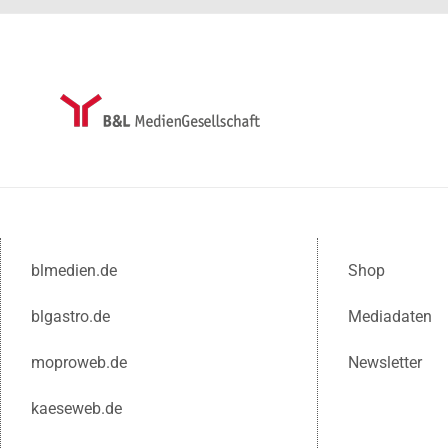
blmedien.de
Shop
blgastro.de
Mediadaten
moproweb.de
Newsletter
kaeseweb.de