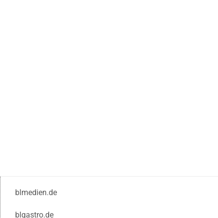
blmedien.de
blgastro.de