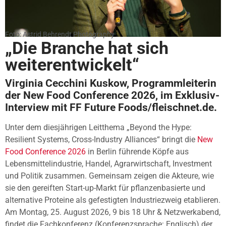
Foto: Astrid Behrendt Photography
„Die Branche hat sich
weiterentwickelt“
Virginia Cecchini Kuskow, Programmleiterin
der New Food Conference 2026, im Exklusiv-
Interview mit FF Future Foods/fleischnet.de.
Unter dem diesjährigen Leitthema „Beyond the Hype:
Resilient Systems, Cross-Industry Alliances“ bringt die
New
Food Conference 2026
in Berlin führende Köpfe aus
Lebensmittelindustrie, Handel, Agrarwirtschaft, Investment
und Politik zusammen. Gemeinsam zeigen die Akteure, wie
sie den gereiften Start-up-Markt für pflanzenbasierte und
alternative Proteine als gefestigten Industriezweig etablieren.
Am Montag, 25. August 2026, 9 bis 18 Uhr & Netzwerkabend,
findet die Fachkonferenz (Konferenzsprache: Englisch) der