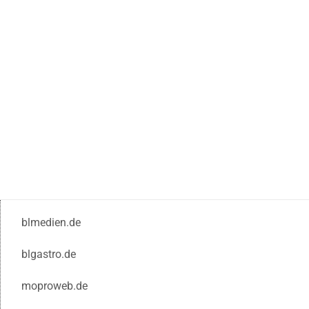
blmedien.de
blgastro.de
moproweb.de