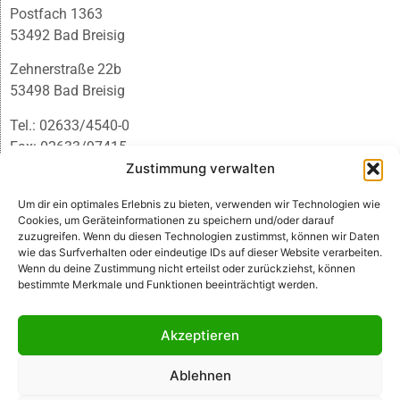
Postfach 1363
53492 Bad Breisig
Zehnerstraße 22b
53498 Bad Breisig
Tel.: 02633/4540-0
Fax: 02633/97415
E-Mail:
infobb@blmedien.de
Zustimmung verwalten
Um dir ein optimales Erlebnis zu bieten, verwenden wir Technologien wie
Cookies, um Geräteinformationen zu speichern und/oder darauf
zuzugreifen. Wenn du diesen Technologien zustimmst, können wir Daten
wie das Surfverhalten oder eindeutige IDs auf dieser Website verarbeiten.
Wenn du deine Zustimmung nicht erteilst oder zurückziehst, können
bestimmte Merkmale und Funktionen beeinträchtigt werden.
Akzeptieren
Ablehnen
© B&L MedienGesellschaft mbH & Co. KG