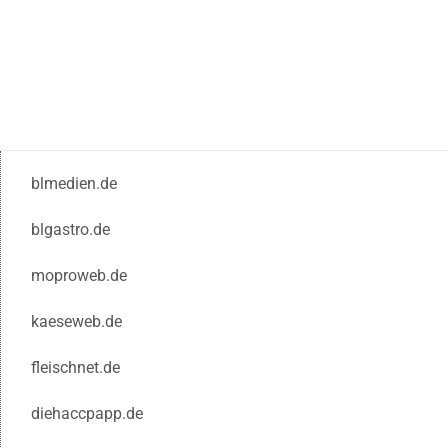
blmedien.de
blgastro.de
moproweb.de
kaeseweb.de
fleischnet.de
diehaccpapp.de