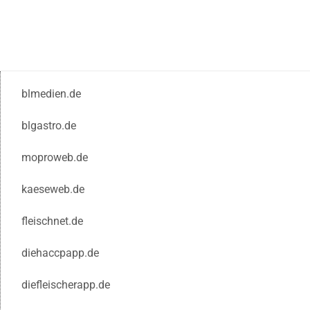
blmedien.de
blgastro.de
moproweb.de
kaeseweb.de
fleischnet.de
diehaccpapp.de
diefleischerapp.de