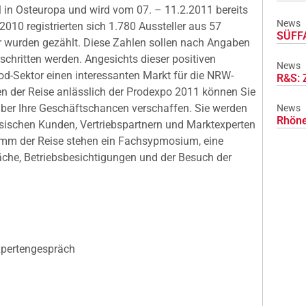
in Osteuropa und wird vom 07. – 11.2.2011 bereits
News
2010 registrierten sich 1.780 Aussteller aus 57
SÜFFA
r wurden gezählt. Diese Zahlen sollen nach Angaben
rschritten werden. Angesichts dieser positiven
News
od-Sektor einen interessanten Markt für die NRW-
R&S: 
n der Reise anlässlich der Prodexpo 2011 können Sie
 über Ihre Geschäftschancen verschaffen. Sie werden
News
Rhöne
ussischen Kunden, Vertriebspartnern und Marktexperten
mm der Reise stehen ein Fachsypmosium, eine
che, Betriebsbesichtigungen und der Besuch der
xpertengespräch