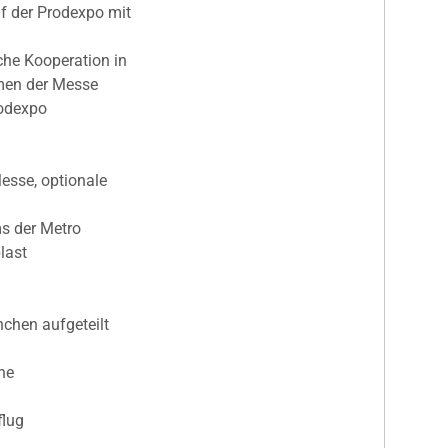
 der Prodexpo mit
he Kooperation in
men der Messe
rodexpo
esse, optionale
ms der Metro
last
nchen aufgeteilt
ine
flug