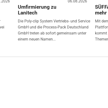
8.2026
06.08.2026
Umfirmierung zu
SÜFF
Lanitech
mehr
r
Die Poly-clip System Vertriebs- und Service
Mit de
wei
GmbH und die Process-Pack Deutschland
Plattfo
GmbH treten ab sofort gemeinsam unter
kommt d
einem neuen Namen...
Themen