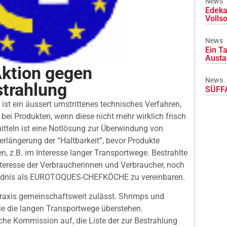
News
Edeka
Volls
News
Ein Ta
Austa
tion gegen
News
strahlung
SÜFFA
ist ein äussert umstrittenes technisches Verfahren,
bei Produkten, wenn diese nicht mehr wirklich frisch
itteln ist eine Notlösung zur Überwindung von
rlängerung der “Haltbarkeit”, bevor Produkte
en, z.B. im Interesse langer Transportwege. Bestrahlte
nteresse der Verbraucherinnen und Verbraucher, noch
tändnis als EUROTOQUES-CHEFKÖCHE zu vereinbaren.
e Praxis gemeinschaftsweit zulässt. Shrimps und
ie die langen Transportwege überstehen.
e Kommission auf, die Liste der zur Bestrahlung