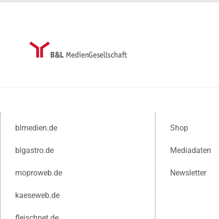
blmedien.de
Shop
blgastro.de
Mediadaten
moproweb.de
Newsletter
kaeseweb.de
fleischnet.de