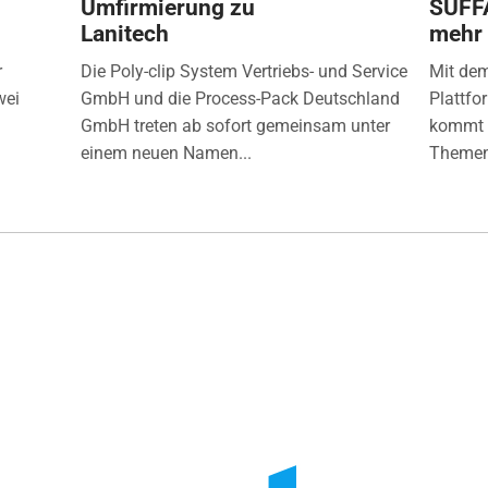
Umfirmierung zu
SÜFF
Lanitech
mehr
r
Die Poly-clip System Vertriebs- und Service
Mit de
wei
GmbH und die Process-Pack Deutschland
Plattfo
GmbH treten ab sofort gemeinsam unter
kommt d
einem neuen Namen...
Themen