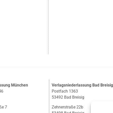
assung München
Verlagsniederlassung Bad Breisi
46
Postfach 1363
53492 Bad Breisig
ße 7
Zehnerstraße 22b