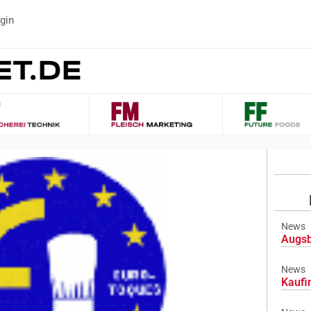
gin
News
Augsb
News
Kaufi