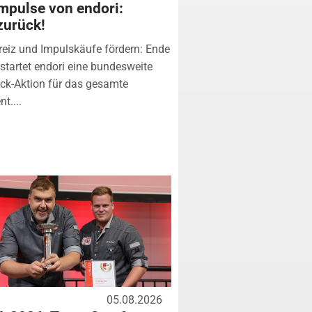
mpulse von endori:
zurück!
eiz und Impulskäufe fördern: Ende
startet endori eine bundesweite
k-Aktion für das gesamte
t....
05.08.2026