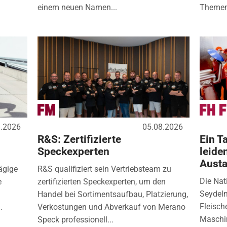
einem neuen Namen...
Themen
8.2026
05.08.2026
R&S: Zertifizierte
Ein Ta
Speckexperten
leide
Aust
ägige
R&S qualifiziert sein Vertriebsteam zu
Die Nat
e
zertifizierten Speckexperten, um den
Seydelm
Handel bei Sortimentsaufbau, Platzierung,
Fleisch
.
Verkostungen und Abverkauf von Merano
Maschin
Speck professionell...