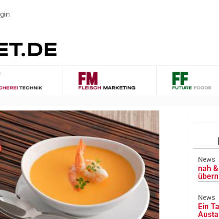
gin
News
nah & 
übern
News
Ein Ta
Austa