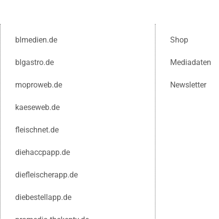
blmedien.de
Shop
blgastro.de
Mediadaten
moproweb.de
Newsletter
kaeseweb.de
fleischnet.de
diehaccpapp.de
diefleischerapp.de
diebestellapp.de