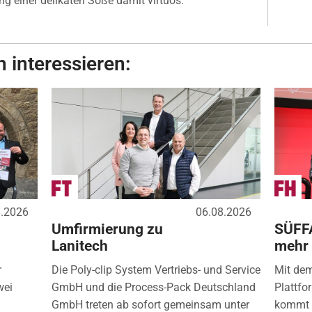
ung einer delikaten Soße damit virtuos.
 interessieren:
8.2026
06.08.2026
Umfirmierung zu
SÜFF
Lanitech
mehr
r
Die Poly-clip System Vertriebs- und Service
Mit de
wei
GmbH und die Process-Pack Deutschland
Plattfo
GmbH treten ab sofort gemeinsam unter
kommt d