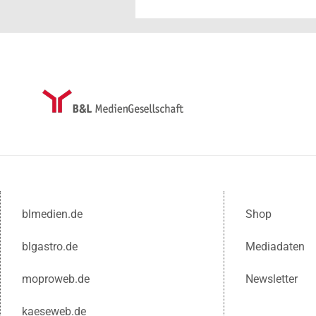
blmedien.de
Shop
blgastro.de
Mediadaten
moproweb.de
Newsletter
kaeseweb.de