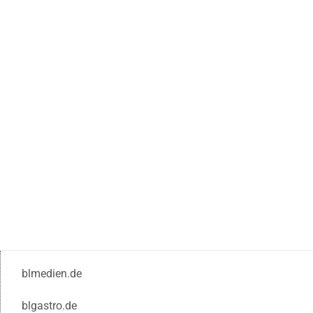
blmedien.de
blgastro.de