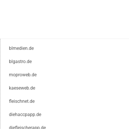
blmedien.de
blgastro.de
moproweb.de
kaeseweb.de
fleischnet.de
diehaccpapp.de
diefleischerapp.de