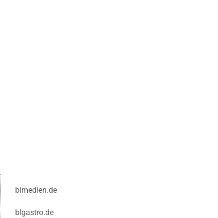
blmedien.de
blgastro.de