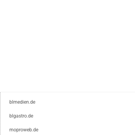
blmedien.de
blgastro.de
moproweb.de