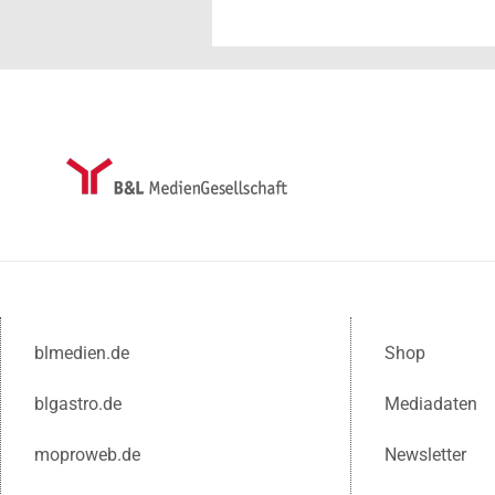
blmedien.de
Shop
blgastro.de
Mediadaten
moproweb.de
Newsletter