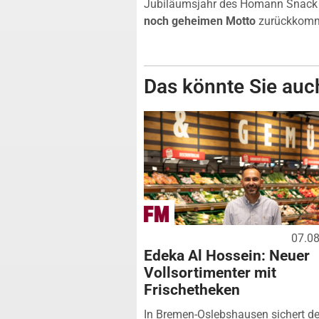
Jubiläumsjahr des Homann Snack S
noch geheimen Motto
zurückkomme
Das könnte Sie auch
07.0
Edeka Al Hossein: Neuer
Vollsortimenter mit
Frischetheken
In Bremen-Oslebshausen sichert de