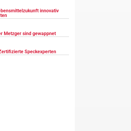
ebensmittelzukunft innovativ
lten
r Metzger sind gewappnet
Zertifizierte Speckexperten