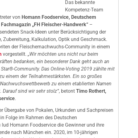
Das bekannte
Kompetenz-Team
treter von
Homann Foodservice, Deutschem
m Fachmagazin „FH Fleischer-Handwerk“
–
sendeten Snack-Ideen unter Berücksichtigung der
, Zubereitung, Kalkulation, Optik und Geschmack.
riten der Fleischernachwuchs-Community in einem
n
vorgestellt.
„Wir möchten uns nicht nur beim
äften bedanken, ein besonderer Dank geht auch an
 Star®-Community. Das Online-Voting 2019 zählte mit
u einem der Teilnahmestärksten. Ein so großes
r Nachwuchswettbewerb zu einem etablierten Namen
 Darauf sind wir sehr stolz“
, betont
Timo Rothert,
service
.
 der Übergabe von Pokalen, Urkunden und Sachpreisen
in Folge im Rahmen des Deutschen
u lud Homann Foodservice die Gewinner und ihre
ende nach München ein. 2020, im 10-jährigen