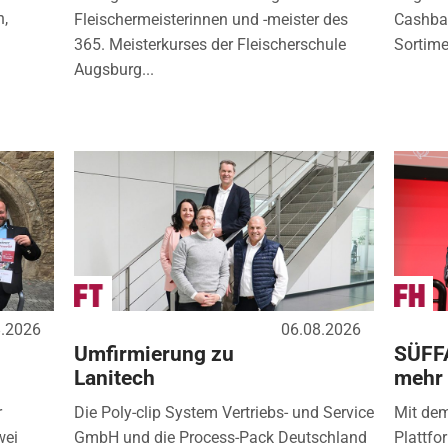
n,
Fleischermeisterinnen und -meister des
Cashbac
365. Meisterkurses der Fleischerschule
Sortimen
Augsburg...
8.2026
06.08.2026
Umfirmierung zu
SÜFF
Lanitech
mehr
r
Die Poly-clip System Vertriebs- und Service
Mit de
wei
GmbH und die Process-Pack Deutschland
Plattfo