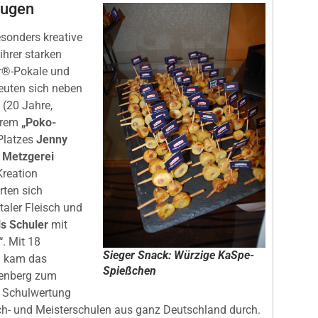
eugen
esonders kreative
ihrer starken
ar®-Pokale und
reuten sich neben
(20 Jahre,
ihrem
„Poko-
Platzes
Jenny
,
Metzgerei
Kreation
rten sich
taler Fleisch und
ls Schuler
mit
“
. Mit 18
Sieger Snack: Würzige KaSpe-
n kam das
Spießchen
senberg zum
r Schulwertung
ch- und Meisterschulen aus ganz Deutschland durch.