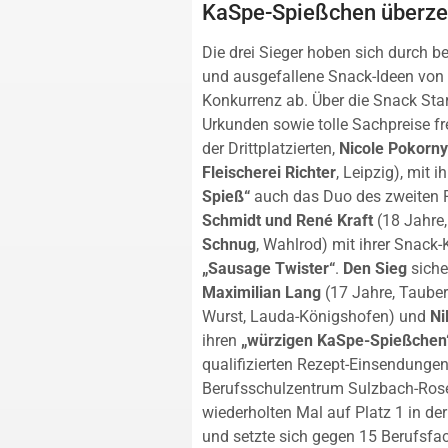
KaSpe-Spießchen überz
Die drei Sieger hoben sich durch b
und ausgefallene Snack-Ideen von 
Konkurrenz ab. Über die Snack St
Urkunden sowie tolle Sachpreise f
der Drittplatzierten,
Nicole Pokorny
Fleischerei Richter
, Leipzig), mit 
Spieß“
auch das Duo des zweiten 
Schmidt und René Kraft
(18 Jahre
Schnug
, Wahlrod) mit ihrer Snack-
„Sausage Twister“
.
Den Sieg
siche
Maximilian Lang
(17 Jahre, Tauber
Wurst, Lauda-Königshofen) und
Ni
ihren
„würzigen KaSpe-Spießchen
qualifizierten Rezept-Einsendunge
Berufsschulzentrum Sulzbach-Ro
wiederholten Mal auf Platz 1 in de
und setzte sich gegen 15 Berufsfa