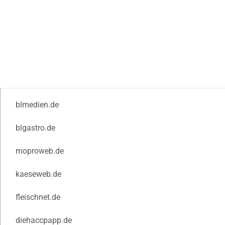
blmedien.de
blgastro.de
moproweb.de
kaeseweb.de
fleischnet.de
diehaccpapp.de