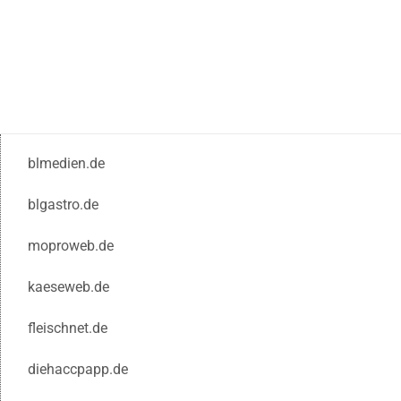
blmedien.de
blgastro.de
moproweb.de
kaeseweb.de
fleischnet.de
diehaccpapp.de