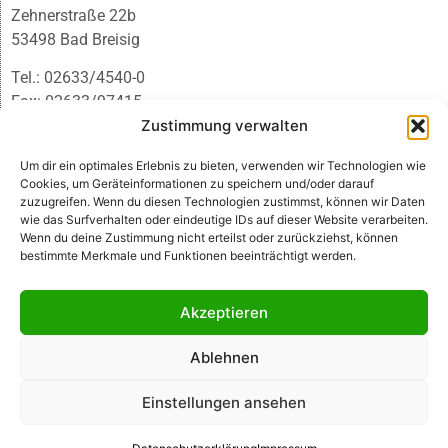
Zehnerstraße 22b
53498 Bad Breisig
Tel.: 02633/4540-0
Fax: 02633/97415
E-Mail:
infobb@blmedien.de
Zustimmung verwalten
Um dir ein optimales Erlebnis zu bieten, verwenden wir Technologien wie
Cookies, um Geräteinformationen zu speichern und/oder darauf
zuzugreifen. Wenn du diesen Technologien zustimmst, können wir Daten
wie das Surfverhalten oder eindeutige IDs auf dieser Website verarbeiten.
Wenn du deine Zustimmung nicht erteilst oder zurückziehst, können
bestimmte Merkmale und Funktionen beeinträchtigt werden.
Akzeptieren
Ablehnen
© B&L MedienGesellschaft mbH & Co. KG
Einstellungen ansehen
Made with ♥ by HLT GmbH & Co. KG