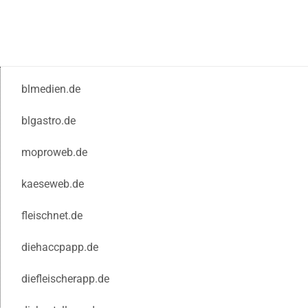
blmedien.de
blgastro.de
moproweb.de
kaeseweb.de
fleischnet.de
diehaccpapp.de
diefleischerapp.de