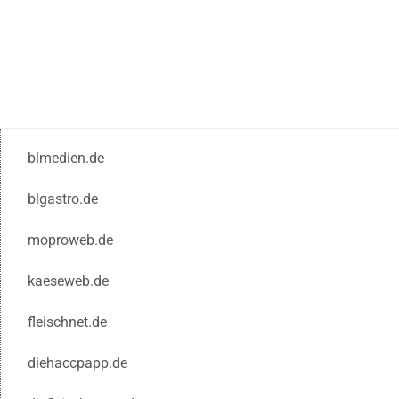
blmedien.de
blgastro.de
moproweb.de
kaeseweb.de
fleischnet.de
diehaccpapp.de