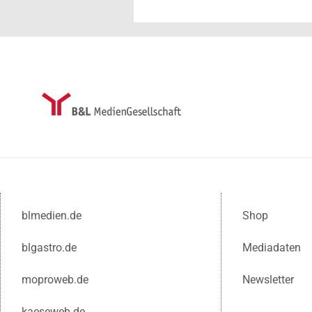
blmedien.de
Shop
blgastro.de
Mediadaten
moproweb.de
Newsletter
kaeseweb.de