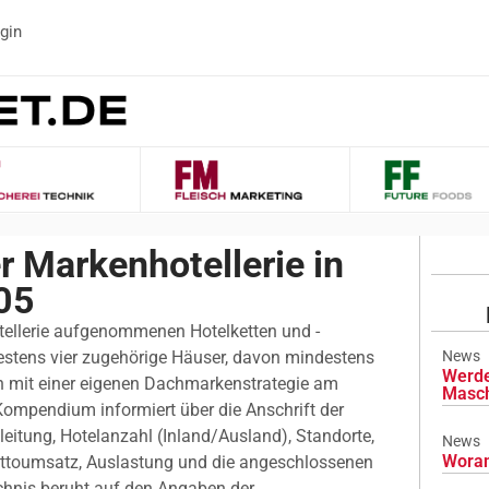
gin
 Markenhotellerie in
05
ellerie aufgenommenen Hotelketten und -
estens vier zugehörige Häuser, davon mindestens
News
Werde
en mit einer eigenen Dachmarkenstrategie am
Masch
Kompendium informiert über die Anschrift der
eitung, Hotelanzahl (Inland/Ausland), Standorte,
News
Woran
ettoumsatz, Auslastung und die angeschlossenen
chnis beruht auf den Angaben der