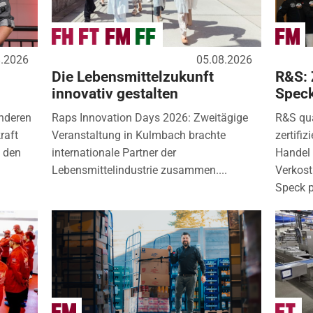
8.2026
05.08.2026
Die Lebensmittelzukunft
R&S: 
innovativ gestalten
Spec
nderen
Raps Innovation Days 2026: Zweitägige
R&S qua
raft
Veranstaltung in Kulmbach brachte
zertifi
) den
internationale Partner der
Handel 
Lebensmittelindustrie zusammen....
Verkos
Speck p