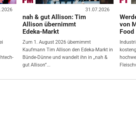
8.2026
31.07.2026
nah & gut Allison: Tim
Werde
Allison übernimmt
von M
Edeka-Markt
Food
ei
Zum 1. August 2026 übernimmt
Industr
Kaufmann Tim Allison den Edeka-Markt in
kosten
ghtech-
Bünde-Dünne und wandelt ihn in „nah &
hochwer
gut Allison“...
Fleisch