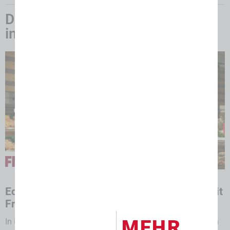
Das könnte Sie auch
interessieren:
07.08.2026
Edeka Al Hossein: Neuer Vollsortimenter mit
Frischetheken
MEHR
In Bremen-Oslebshausen sichert der neue Edeka Al Hossein