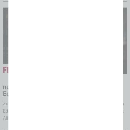
31.07.2026
nah & gut Allison: Tim Allison übernimmt
Edeka-Markt
Zum 1. August 2026 übernimmt Kaufmann Tim Allison den
Edeka-Markt in Bünde-Dünne und wandelt ihn in „nah & gut
Allison“...