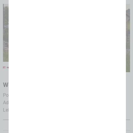
30.07.2026
Woran es im Lebensmittelsystem hakt
Podcast „Blaues Brot“, Begegnungsformat „Blauer Salon“:
Adalbert-Raps-Stiftung bringt unterschiedliche Player der
Lebensmittelbranche zusammen....