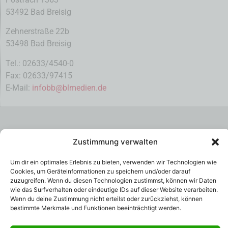
53492 Bad Breisig
Zehnerstraße 22b
53498 Bad Breisig
Tel.: 02633/4540-0
Fax: 02633/97415
E-Mail:
infobb@blmedien.de
Zustimmung verwalten
Um dir ein optimales Erlebnis zu bieten, verwenden wir Technologien wie
Cookies, um Geräteinformationen zu speichern und/oder darauf
zuzugreifen. Wenn du diesen Technologien zustimmst, können wir Daten
wie das Surfverhalten oder eindeutige IDs auf dieser Website verarbeiten.
Wenn du deine Zustimmung nicht erteilst oder zurückziehst, können
bestimmte Merkmale und Funktionen beeinträchtigt werden.
© B&L MedienGesellschaft mbH & Co. KG