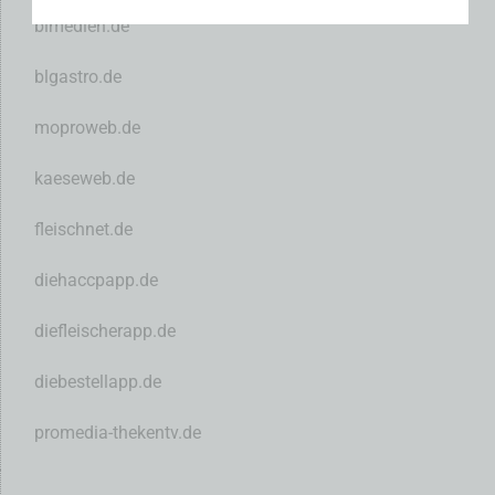
blmedien.de
blgastro.de
moproweb.de
kaeseweb.de
fleischnet.de
diehaccpapp.de
diefleischerapp.de
diebestellapp.de
promedia-thekentv.de