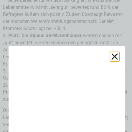
– beide Bereiche führen das Ranking an. Die Qualität der
Lebensmittel wird mit „sehr gut“ bewertet; rund 86 % der
Befragten äußern sich positiv. Zudem überzeugt Rewe mit
der höchsten Weiterempfehlungsbereitschaft: Der Net
Promoter Score liegt bei +56,4.
2. Platz: Die Globus SB-Warenhäuser
werden ebenso mit
„gut“ bewertet. Sie verzeichnen den geringsten Anteil an
Ärgernissen und überzeugen beim Service, den Preisen und
beim Produktsortiment, für das gut 82 % der Kunden und
Kundinnen positive Rückmeldungen geben.
3. Platz: Kaufland
sichert sich diesen Platz, auch mit gutem
Gesamturteil. Das Unternehmen erzielt die höchsten
Zufriedenheitswerte für Preise und das umfangreiche
Produktsortiment. Die Bereitschaft zur Weiterempfehlung ist
stark ausgeprägt (Net Promoter Score: +50,0).
Die Top 3 bei den
SB-Warenhäusern
unter den
Lebensmittelmärkten sind Globus SB-Warenhäuser (1. Platz)
vor Kaufland (2. Platz) und Marktkauf (3. Platz). Alle drei
erhalten das Kundenurteil „gut“.
Weitere Lebensmittelmärkte