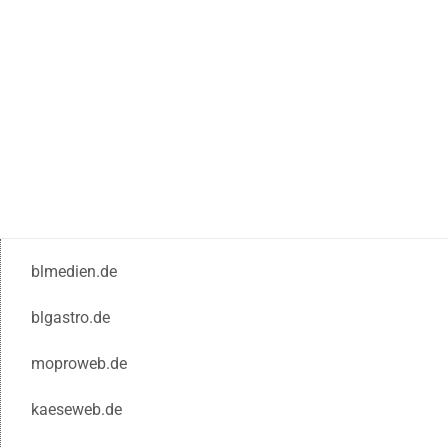
blmedien.de
blgastro.de
moproweb.de
kaeseweb.de