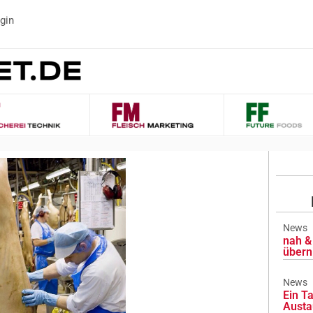
gin
News
nah & 
übern
News
Ein Ta
Austa