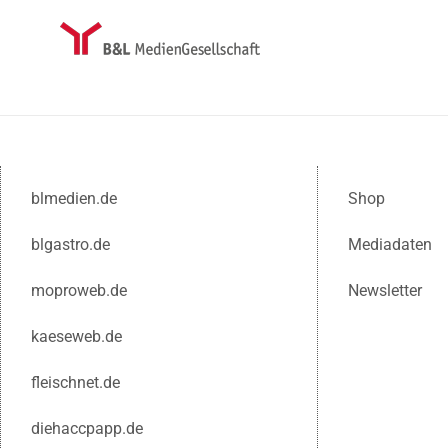
blmedien.de
Shop
blgastro.de
Mediadaten
moproweb.de
Newsletter
kaeseweb.de
fleischnet.de
diehaccpapp.de