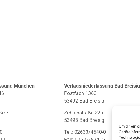
assung München
Verlagsniederlassung Bad Breisi
46
Postfach 1363
53492 Bad Breisig
ße 7
Zehnerstraße 22b
53498 Bad Breisig
Um dir ein 
-0
Tel.: 02633/4540-0
Geräteinfor
Technologie
-111
Fax: 02633/97415