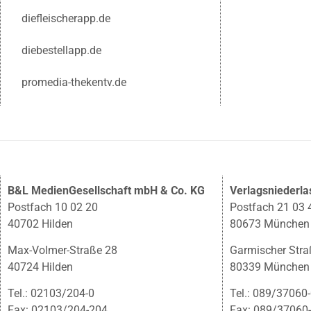
diefleischerapp.de
diebestellapp.de
promedia-thekentv.de
B&L MedienGesellschaft mbH & Co. KG
Verlagsniederl
Postfach 10 02 20
Postfach 21 03 
40702 Hilden
80673 München
Max-Volmer-Straße 28
Garmischer Stra
40724 Hilden
80339 München
Tel.: 02103/204-0
Tel.: 089/37060
Fax: 02103/204-204
Fax: 089/37060