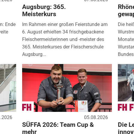
Augsburg: 365.
Rhöne
Meisterkurs
gewa
rn: Ende
Im Rahmen einer großen Feierstunde am
Die hei
eite
6. August erhielten 34 frischgebackene
Wurstm
Fleischermeisterinnen und -meister des
Monate 
365. Meisterkurses der Fleischerschule
Wurstan
Augsburg...
Bundese
8.2026
05.08.2026
SÜFFA 2026: Team Cup &
Die L
mehr
innov