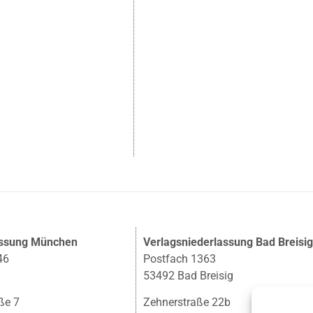
assung München
Verlagsniederlassung Bad Breisi
46
Postfach 1363
53492 Bad Breisig
ße 7
Zehnerstraße 22b