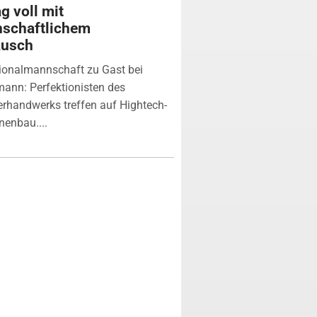
g voll mit
nschaftlichem
ausch
ionalmannschaft zu Gast bei
ann: Perfektionisten des
erhandwerks treffen auf Hightech-
enbau....