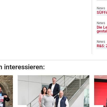
News
SÜFFA
News
Die L
gesta
News
R&S: 
 interessieren: