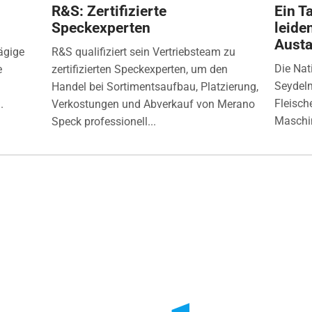
R&S: Zertifizierte
Ein Ta
Speckexperten
leide
Aust
ägige
R&S qualifiziert sein Vertriebsteam zu
Die Nat
e
zertifizierten Speckexperten, um den
Seydelm
Handel bei Sortimentsaufbau, Platzierung,
Fleisch
.
Verkostungen und Abverkauf von Merano
Maschin
Speck professionell...