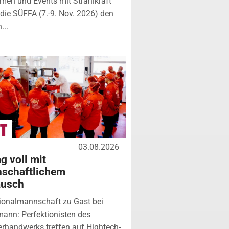
rmen und Events mit Strahlkraft
ie SÜFFA (7.-9. Nov. 2026) den
...
03.08.2026
g voll mit
nschaftlichem
ausch
ionalmannschaft zu Gast bei
ann: Perfektionisten des
erhandwerks treffen auf Hightech-