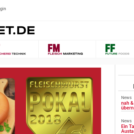
gin
News
nah & 
übern
News
Ein Ta
Austa