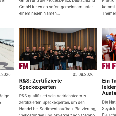
wei
GmbH und die Process-Pack Deutschland
Plattfo
GmbH treten ab sofort gemeinsam unter
kommt d
einem neuen Namen...
Themen
8.2026
05.08.2026
R&S: Zertifizierte
Ein Ta
Speckexperten
leide
Aust
ägige
R&S qualifiziert sein Vertriebsteam zu
Die Nat
e
zertifizierten Speckexperten, um den
Seydelm
Handel bei Sortimentsaufbau, Platzierung,
Fleisch
.
Verkostungen und Abverkauf von Merano