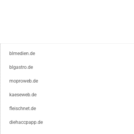
blmedien.de
blgastro.de
moproweb.de
kaeseweb.de
fleischnet.de
diehaccpapp.de