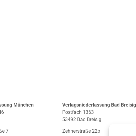
assung München
Verlagsniederlassung Bad Breisi
46
Postfach 1363
53492 Bad Breisig
ße 7
Zehnerstraße 22b