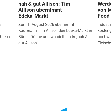
nah & gut Allison: Tim
Werde
Allison übernimmt
von M
Edeka-Markt
Food
ei
Zum 1. August 2026 übernimmt
Industr
Kaufmann Tim Allison den Edeka-Markt in
kosten
ghtech-
Bünde-Dünne und wandelt ihn in „nah &
hochwer
gut Allison“...
Fleisch