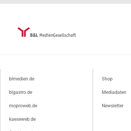
blmedien.de
Shop
blgastro.de
Mediadaten
moproweb.de
Newsletter
kaeseweb.de