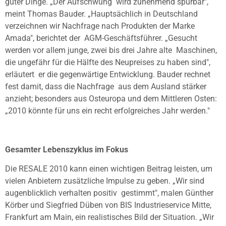
guter Dinge. „Der Aufschwung
wird zunehmend spürbar",
meint Thomas Bauder. „Hauptsächlich in Deutschland
verzeichnen wir Nachfrage nach Produkten der Marke
Amada", berichtet der
AGM-Geschäftsführer. „Gesucht
werden vor allem junge, zwei bis drei Jahre alte
Maschinen,
die ungefähr für die Hälfte des Neupreises zu haben sind",
erläutert
er die gegenwärtige Entwicklung. Bauder rechnet
fest damit, dass die Nachfrage
aus dem Ausland stärker
anzieht; besonders aus Osteuropa und dem Mittleren
Osten:
„2010 könnte für uns ein recht erfolgreiches Jahr werden."
Gesamter Lebenszyklus im Fokus
Die RESALE 2010 kann einen wichtigen Beitrag leisten, um
vielen Anbietern
zusätzliche Impulse zu geben. „Wir sind
augenblicklich verhalten positiv
gestimmt", malen Günther
Körber und Siegfried Düben von BIS Industrieservice
Mitte,
Frankfurt am Main, ein realistisches Bild der Situation. „Wir