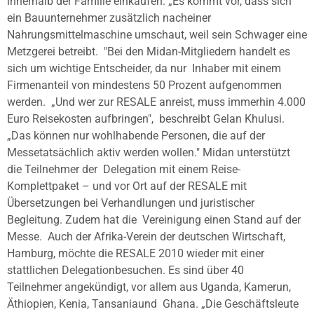
innerhalb der Familie
einkaufen. „Es kommt vor, dass sich
ein Bauunternehmer zusätzlich nacheiner
Nahrungsmittelmaschine umschaut, weil sein Schwager eine
Metzgerei betreibt.
"Bei den Midan-Mitgliedern handelt es
sich um wichtige Entscheider, da nur
Inhaber mit einem
Firmenanteil von mindestens 50 Prozent aufgenommen
werden.
„Und wer zur RESALE anreist, muss immerhin 4.000
Euro Reisekosten aufbringen",
beschreibt Gelan Khulusi.
„Das können nur wohlhabende Personen, die auf der
Messetatsächlich aktiv werden wollen." Midan unterstützt
die Teilnehmer der
Delegation mit einem Reise-
Komplettpaket – und vor Ort auf der RESALE mit
Übersetzungen bei Verhandlungen und juristischer
Begleitung. Zudem hat die
Vereinigung einen Stand auf der
Messe.
Auch der Afrika-Verein der deutschen Wirtschaft,
Hamburg, möchte die RESALE 2010
wieder mit einer
stattlichen Delegationbesuchen. Es sind über 40
Teilnehmer
angekündigt, vor allem aus Uganda, Kamerun,
Äthiopien, Kenia, Tansaniaund
Ghana. „Die Geschäftsleute