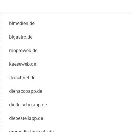
blmedien.de
blgastro.de
moproweb.de
kaeseweb.de
fleischnet.de
diehaccpapp.de
diefleischerapp.de
diebestellapp.de
promedia-thekentv.de