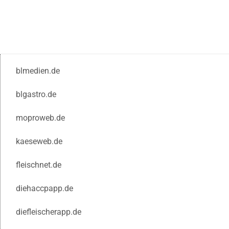
blmedien.de
blgastro.de
moproweb.de
kaeseweb.de
fleischnet.de
diehaccpapp.de
diefleischerapp.de