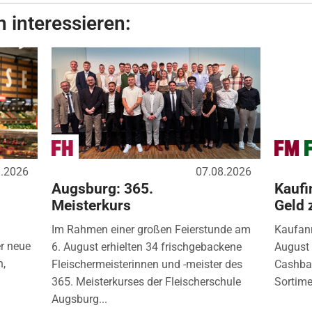
 interessieren:
8.2026
07.08.2026
Augsburg: 365.
Kaufi
Meisterkurs
Geld 
Im Rahmen einer großen Feierstunde am
Kaufanr
r neue
6. August erhielten 34 frischgebackene
August 
n,
Fleischermeisterinnen und -meister des
Cashbac
365. Meisterkurses der Fleischerschule
Sortimen
Augsburg...