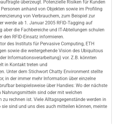
eauftragte überzeugt. Potenzielle Risiken für Kunden
n Personen anhand von Objekten sowie im Profiling
ferenzierung von Verbrauchern, zum Beispiel zur
ever werde ab 1. Januar 2005 RFID-Tagging auf
tig aber die Fachbereiche und IT-Abteilungen schulen
 den RFID-Einsatz informieren.
ktor des Instituts für Pervasive Computing, ETH
en sowie die weitergehende Vision des Ubiquitous
 der Informationsverarbeitung) vor. Z.B. könnten
lt in Kontakt treten und
n. Unter dem Stichwort Chatty Environment stellte
or, in der immer mehr Information über einzelne
abrufbar beispielsweise über Handies: Wo der nächste
in Nahrungsmitteln sind oder mit welchen
zu rechnen ist. Viele Alltagsgegenstände werden in
sie sind und uns dies auch mitteilen können, meinte