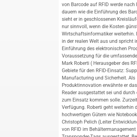
von Barcode auf RFID werde nach 
dauern wie die Einführung des Barc
sieht er in geschlossenen Kreisläuf
nur sinnvoll, wenn die Kosten güns
Wirtschaftsinformatiker weiterhin. 
in der realen Welt aus und spricht
Einführung des elektronischen Prod
Voraussetzung für die umfassende
Mark Roberti ( Herausgeber des RFI
Gebiete für den RFID-Einsatz: Sup
Manufacturing und Sicherheit. Als
Produktinnovation erwähnte er das
Reader ausgestattet sei und durc
zum Einsatz kommen solle. Zurzeit 
Verfügung. Roberti geht weiterhin 
hochwertigen Gütern wie Notebooks
Christoph Pelich (Leiter Entwicklu
von RFID im Behältermanagement vo
Transponder-Tags ausgestattet. Bei