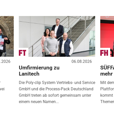
8.2026
06.08.2026
Umfirmierung zu
SÜFF
Lanitech
mehr
r
Die Poly-clip System Vertriebs- und Service
Mit de
wei
GmbH und die Process-Pack Deutschland
Plattfo
GmbH treten ab sofort gemeinsam unter
kommt d
einem neuen Namen...
Themen