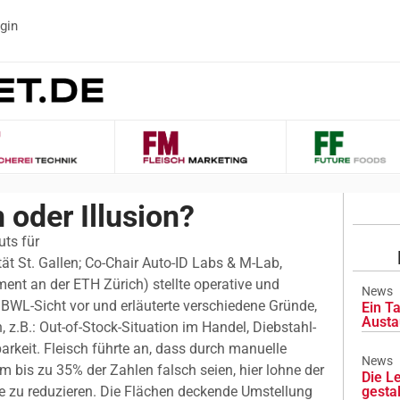
gin
 oder Illusion?
uts für
t St. Gallen; Co-Chair Auto-ID Labs & M-Lab,
nt an der ETH Zürich) stellte operative und
News
 BWL-Sicht vor und erläuterte verschiedene Gründe,
Ein Ta
Austa
, z.B.: Out-of-Stock-Situation im Handel, Diebstahl-
rkeit. Fleisch führte an, dass durch manuelle
News
 bis zu 35% der Zahlen falsch seien, hier lohne der
Die L
te zu reduzieren. Die Flächen deckende Umstellung
gesta