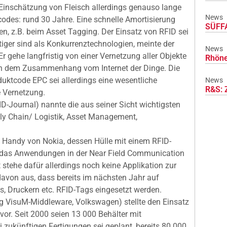
Einschätzung von Fleisch allerdings genauso lange
News
odes: rund 30 Jahre. Eine schnelle Amortisierung
SÜFFA
en, z.B. beim Asset Tagging. Der Einsatz von RFID sei
tiger sind als Konkurrenztechnologien, meinte der
News
Er gehe langfristig von einer Vernetzung aller Objekte
Rhöne
 in dem Zusammenhang vom Internet der Dinge. Die
uktcode EPC sei allerdings eine wesentliche
News
R&S: 
 Vernetzung.
D-Journal) nannte die aus seiner Sicht wichtigsten
ply Chain/ Logistik, Asset Management,
 Handy von Nokia, dessen Hülle mit einem RFID-
h das Anwendungen in der Near Field Communication
stehe dafür allerdings noch keine Applikation zur
davon aus, dass bereits im nächsten Jahr auf
, Druckern etc. RFID-Tags eingesetzt werden.
ng VisuM-Middleware, Volkswagen) stellte den Einsatz
r. Seit 2000 seien 13 000 Behälter mit
 zukünftigen Fertigungen sei geplant, bereits 80.000