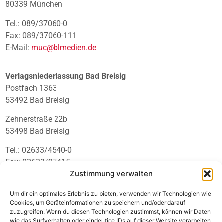
80339 München
Tel.: 089/37060-0
Fax: 089/37060-111
E-Mail:
muc@blmedien.de
Verlagsniederlassung Bad Breisig
Postfach 1363
53492 Bad Breisig
Zehnerstraße 22b
53498 Bad Breisig
Tel.: 02633/4540-0
Fax: 02633/97415
E-Mail:
infobb@blmedien.de
Zustimmung verwalten
Um dir ein optimales Erlebnis zu bieten, verwenden wir Technologien wie
Cookies, um Geräteinformationen zu speichern und/oder darauf
zuzugreifen. Wenn du diesen Technologien zustimmst, können wir Daten
wie das Surfverhalten oder eindeutige IDs auf dieser Website verarbeiten.