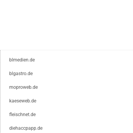
blmedien.de
blgastro.de
moproweb.de
kaeseweb.de
fleischnet.de
diehaccpapp.de