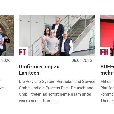
8.2026
06.08.2026
Umfirmierung zu
SÜFF
Lanitech
mehr
r
Die Poly-clip System Vertriebs- und Service
Mit de
wei
GmbH und die Process-Pack Deutschland
Plattfo
GmbH treten ab sofort gemeinsam unter
kommt d
einem neuen Namen...
Themen