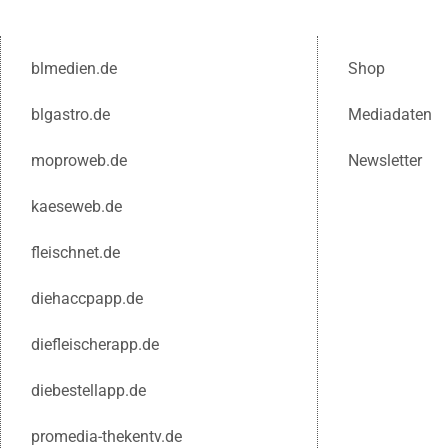
blmedien.de
Shop
blgastro.de
Mediadaten
moproweb.de
Newsletter
kaeseweb.de
fleischnet.de
diehaccpapp.de
diefleischerapp.de
diebestellapp.de
promedia-thekentv.de