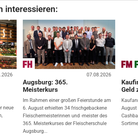
 interessieren:
8.2026
07.08.2026
Augsburg: 365.
Kaufi
Meisterkurs
Geld 
Im Rahmen einer großen Feierstunde am
Kaufanr
r neue
6. August erhielten 34 frischgebackene
August 
n,
Fleischermeisterinnen und -meister des
Cashbac
365. Meisterkurses der Fleischerschule
Sortimen
Augsburg...