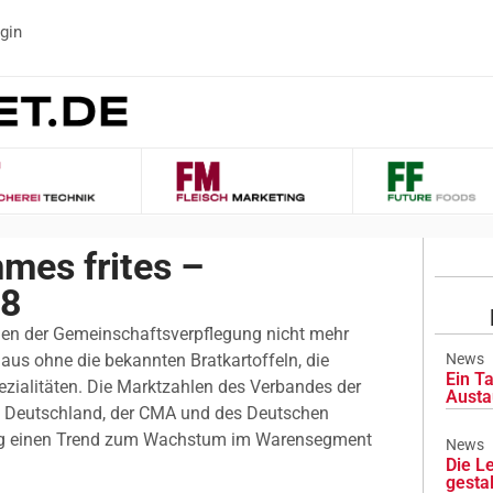
gin
mes frites –
98
nen der Gemeinschaftsverpflegung nicht mehr
us ohne die bekannten Bratkartoffeln, die
News
Ein Ta
pezialitäten. Die Marktzahlen des Verbandes der
Austa
 in Deutschland, der CMA und des Deutschen
utig einen Trend zum Wachstum im Warensegment
News
Die L
gesta