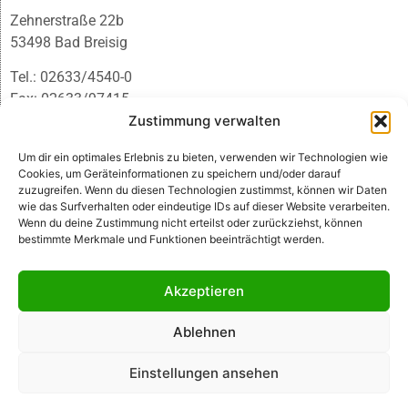
Zehnerstraße 22b
53498 Bad Breisig
Tel.: 02633/4540-0
Fax: 02633/97415
E-Mail:
infobb@blmedien.de
Zustimmung verwalten
Um dir ein optimales Erlebnis zu bieten, verwenden wir Technologien wie
Cookies, um Geräteinformationen zu speichern und/oder darauf
zuzugreifen. Wenn du diesen Technologien zustimmst, können wir Daten
wie das Surfverhalten oder eindeutige IDs auf dieser Website verarbeiten.
Wenn du deine Zustimmung nicht erteilst oder zurückziehst, können
bestimmte Merkmale und Funktionen beeinträchtigt werden.
Akzeptieren
Ablehnen
© B&L MedienGesellschaft mbH & Co. KG
Einstellungen ansehen
Made with ♥ by HLT GmbH & Co. KG