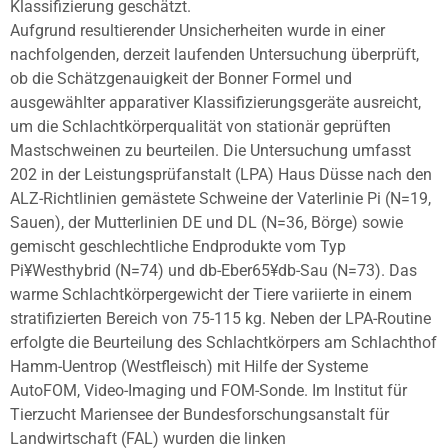
Klassifizierung geschätzt.
Aufgrund resultierender Unsicherheiten wurde in einer
nachfolgenden, derzeit laufenden Untersuchung überprüft,
ob die Schätzgenauigkeit der Bonner Formel und
ausgewählter apparativer Klassifizierungsgeräte ausreicht,
um die Schlachtkörperqualität von stationär geprüften
Mastschweinen zu beurteilen. Die Untersuchung umfasst
202 in der Leistungsprüfanstalt (LPA) Haus Düsse nach den
ALZ-Richtlinien gemästete Schweine der Vaterlinie Pi (N=19,
Sauen), der Mutterlinien DE und DL (N=36, Börge) sowie
gemischt geschlechtliche Endprodukte vom Typ
Pi¥Westhybrid (N=74) und db-Eber65¥db-Sau (N=73). Das
warme Schlachtkörpergewicht der Tiere variierte in einem
stratifizierten Bereich von 75-115 kg. Neben der LPA-Routine
erfolgte die Beurteilung des Schlachtkörpers am Schlachthof
Hamm-Uentrop (Westfleisch) mit Hilfe der Systeme
AutoFOM, Video-Imaging und FOM-Sonde. Im Institut für
Tierzucht Mariensee der Bundesforschungsanstalt für
Landwirtschaft (FAL) wurden die linken