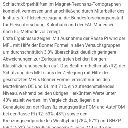
Schlachtkörperhälften im Magnet-Resonanz-Tomographen
komplett vermessen und anschließend durch Mitarbeiter des
Instituts für Fleischerzeugung der Bundesforschungsanstalt
für Fleischforschung, Kulmbach und der FAL Mariensee
nach EU-Methode vollzerlegt.
Erste Ergebnisse zeigen: Mit Ausnahme der Rasse Pi wird der
MFL mit Hilfe der Bonner Formel in allen Versuchsgruppen
um durchschnittlich 3,0% überschätzt; deutlich geringere
Abweichungen zur Zerlegung treten bei den übrigen
Klassifizierungsgeräten auf. Das Bestimmtheitsmaß (R2) der
Schätzung des MFLs aus der Zerlegung mit Hilfe des
geschätzten MFLs Bonner Formel erreicht nur bei den
Mutterlinien DE und DL mit 71% ein zufriedenstellendes
Niveau, während bei den übrigen Herkünften Werte unter
40% erzielt werden. Im Vergleich dazu liegen die
Genauigkeiten der Klassifizierungsgeräte FOM und AutoFOM
bei der Rasse Pi (R2: 53%; 48%) sowie den
Kreuzungsendprodukten Westhybrid (78%; 57%) und BHZP
(69%; 56%) auf deutlich höherem Niveau. Mit Hilfe der