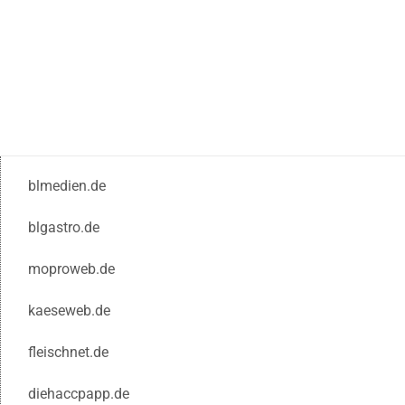
blmedien.de
blgastro.de
moproweb.de
kaeseweb.de
fleischnet.de
diehaccpapp.de